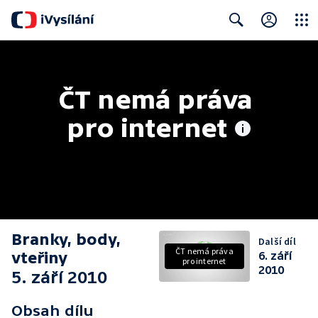
Close
Search
ČT nemá práva 
pro internet
Branky, body,
Další díl
ČT nemá práva
vteřiny
6. září
pro internet
2010
5. září 2010
Obsah dílu