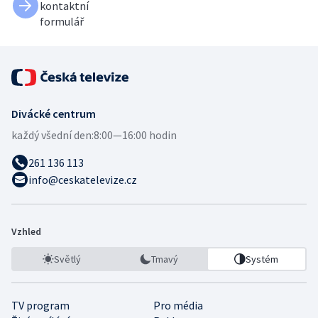
kontaktní
formulář
Divácké centrum
každý všední den:
8:00—16:00 hodin
261 136 113
info@ceskatelevize.cz
Vzhled
Světlý
Tmavý
Systém
TV program
Pro média