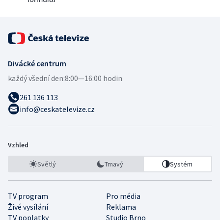
Divácké centrum
každý všední den:
8:00—16:00 hodin
261 136 113
info@ceskatelevize.cz
Vzhled
Světlý
Tmavý
Systém
TV program
Pro média
Živé vysílání
Reklama
TV poplatky
Studio Brno