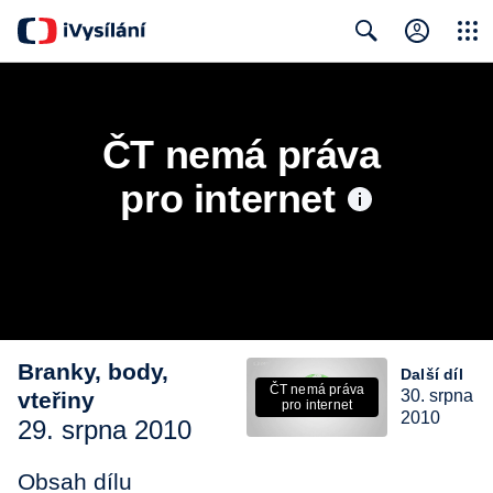
Close
Search
ČT nemá práva 
pro internet
Branky, body,
Další díl
ČT nemá práva
30. srpna
vteřiny
pro internet
2010
29. srpna 2010
Obsah dílu