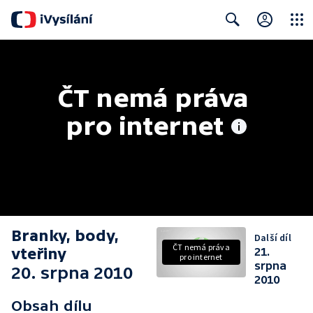
Close
Search
ČT nemá práva 
pro internet
Branky, body,
Další díl
ČT nemá práva
vteřiny
21.
pro internet
srpna
20. srpna 2010
2010
Obsah dílu