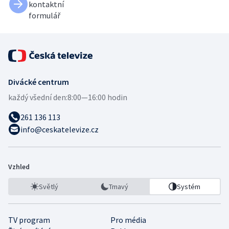
kontaktní
formulář
Divácké centrum
každý všední den:
8:00—16:00 hodin
261 136 113
info@ceskatelevize.cz
Vzhled
Světlý
Tmavý
Systém
TV program
Pro média