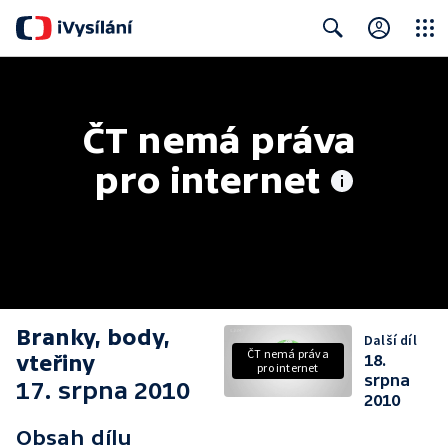
Close
Search
ČT nemá práva 
pro internet
Branky, body,
Další díl
ČT nemá práva
vteřiny
18.
pro internet
srpna
17. srpna 2010
2010
Obsah dílu