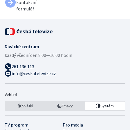
kontaktní
formulář
Divácké centrum
každý všední den:
8:00—16:00 hodin
261 136 113
info@ceskatelevize.cz
Vzhled
Světlý
Tmavý
Systém
TV program
Pro média