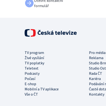
Otevřít kontaktní
formulář
TV program
Pro média
Živé vysílání
Reklama
TV poplatky
Studio Br
Teletext
Studio Os
Podcasty
Rada ČT
Počasí
Kariéra
E-shop
Podávání 
Mobilní a TV aplikace
Časté dot
Vše o ČT
Kontakty