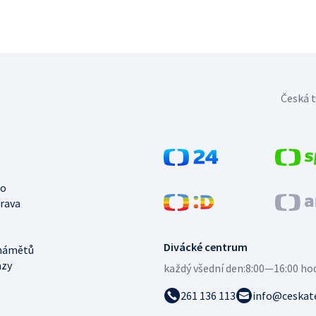
Česká t
no
trava
Divácké centrum
námětů
azy
každý všední den:
8:00—16:00 ho
261 136 113
info@ceskate