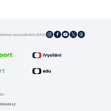
elevize na sociálních sítích:
din
levize.cz