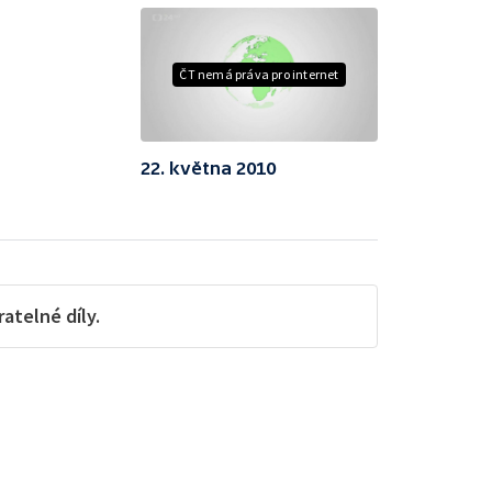
ČT nemá práva pro internet
22. května 2010
telné díly.