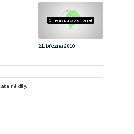
ČT nemá práva pro internet
21. března 2010
telné díly.