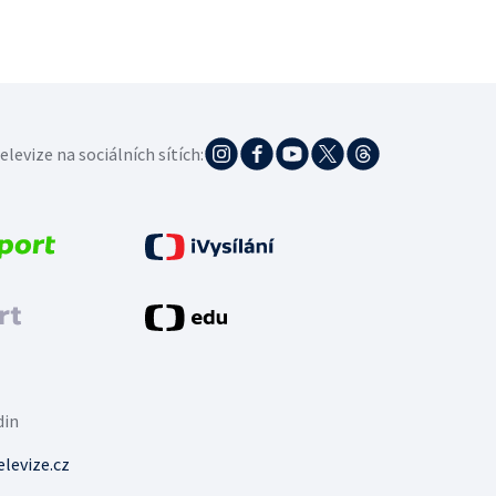
elevize na sociálních sítích:
din
levize.cz