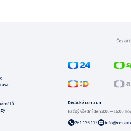
Česká t
no
trava
Divácké centrum
námětů
azy
každý všední den:
8:00—16:00 ho
261 136 113
info@ceskate