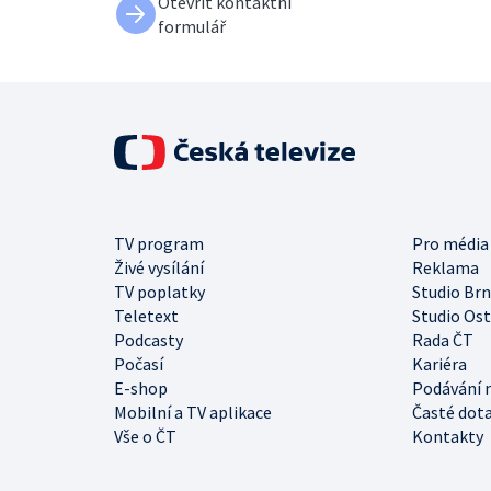
Otevřít kontaktní
formulář
TV program
Pro média
Živé vysílání
Reklama
TV poplatky
Studio Br
Teletext
Studio Os
Podcasty
Rada ČT
Počasí
Kariéra
E-shop
Podávání 
Mobilní a TV aplikace
Časté dot
Vše o ČT
Kontakty