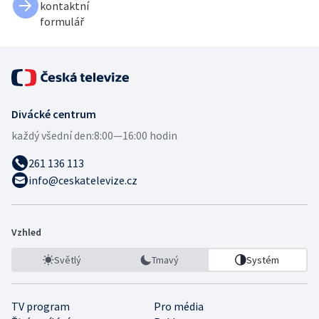
kontaktní
formulář
Divácké centrum
každý všední den:
8:00—16:00 hodin
261 136 113
info@ceskatelevize.cz
Vzhled
Světlý
Tmavý
Systém
TV program
Pro média