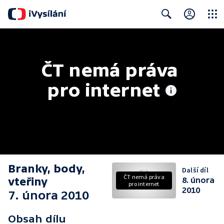
Close
Search
ČT nemá práva 
pro internet
Branky, body,
Další díl
ČT nemá práva
vteřiny
8. února
pro internet
2010
7. února 2010
Obsah dílu