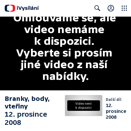
Omlouváme se, ale 
Close
Search
video nemáme 
k dispozici. 
Vyberte si prosím 
jiné video z naší 
nabídky.
Branky, body,
Další díl
Video není
vteřiny
12.
k dispozici
prosince
12. prosince
2008
2008