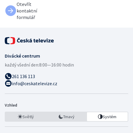
Otevřít
kontaktní
formulář
Divácké centrum
každý všední den:
8:00—16:00 hodin
261 136 113
info@ceskatelevize.cz
Vzhled
Světlý
Tmavý
Systém