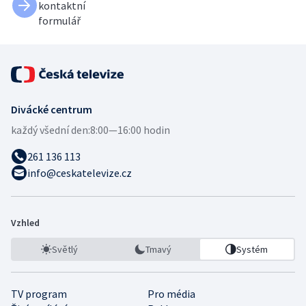
kontaktní
formulář
Divácké centrum
každý všední den:
8:00—16:00 hodin
261 136 113
info@ceskatelevize.cz
Vzhled
Světlý
Tmavý
Systém
TV program
Pro média