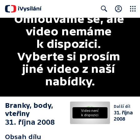
Omlouváme se, ale 
Close
Search
video nemáme 
k dispozici. 
Vyberte si prosím 
jiné video z naší 
nabídky.
Branky, body,
Další díl
Video není
vteřiny
31. října
k dispozici
2008
31. října 2008
Obsah dílu