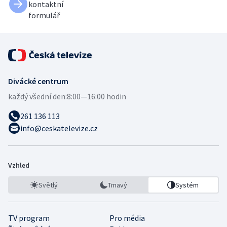
kontaktní
formulář
Divácké centrum
každý všední den:
8:00—16:00 hodin
261 136 113
info@ceskatelevize.cz
Vzhled
Světlý
Tmavý
Systém
TV program
Pro média