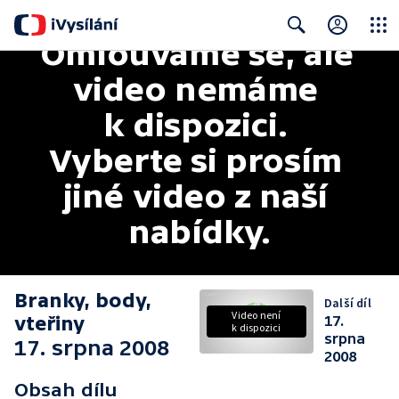
Omlouváme se, ale 
Close
Search
video nemáme 
k dispozici. 
Vyberte si prosím 
jiné video z naší 
nabídky.
Branky, body,
Další díl
Video není
vteřiny
17.
k dispozici
srpna
17. srpna 2008
2008
Obsah dílu