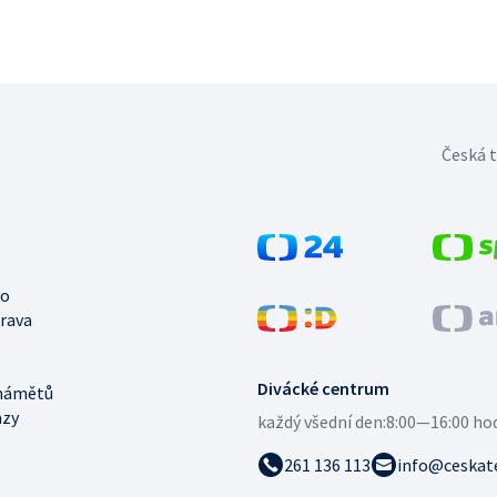
Česká t
no
trava
Divácké centrum
námětů
azy
každý všední den:
8:00—16:00 ho
261 136 113
info@ceskate