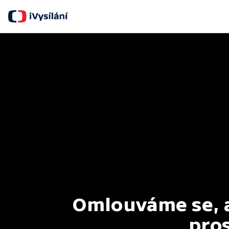
Omlouváme se, al
pros