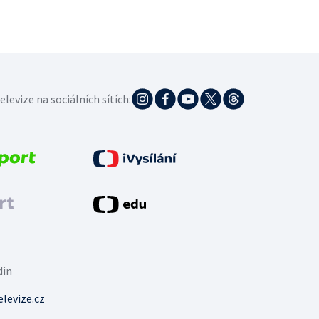
elevize na sociálních sítích:
din
levize.cz