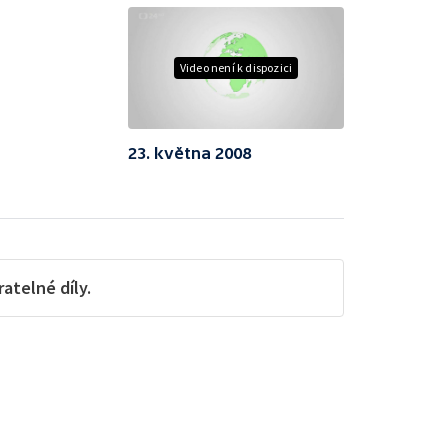
Video není k dispozici
23. května 2008
telné díly.