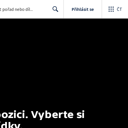
Přihlásit se
ČT
Search
ici. Vyberte si 
ídky.