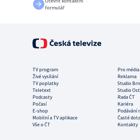
Otevřít kontaktní
formulář
TV program
Pro média
Živé vysílání
Reklama
TV poplatky
Studio Br
Teletext
Studio Os
Podcasty
Rada ČT
Počasí
Kariéra
E-shop
Podávání 
Mobilní a TV aplikace
Časté dot
Vše o ČT
Kontakty