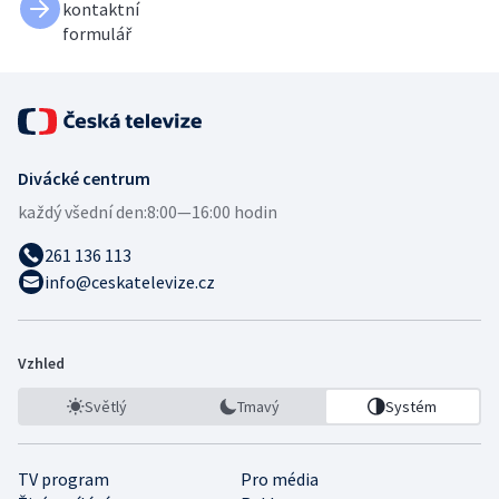
kontaktní
formulář
Divácké centrum
každý všední den:
8:00—16:00 hodin
261 136 113
info@ceskatelevize.cz
Vzhled
Světlý
Tmavý
Systém
TV program
Pro média