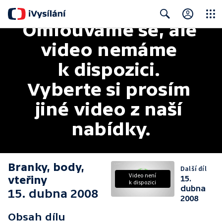
Omlouváme se, ale 
Close
Search
video nemáme 
k dispozici. 
Vyberte si prosím 
jiné video z naší 
nabídky.
Branky, body,
Další díl
Video není
vteřiny
15.
k dispozici
dubna
15. dubna 2008
2008
Obsah dílu