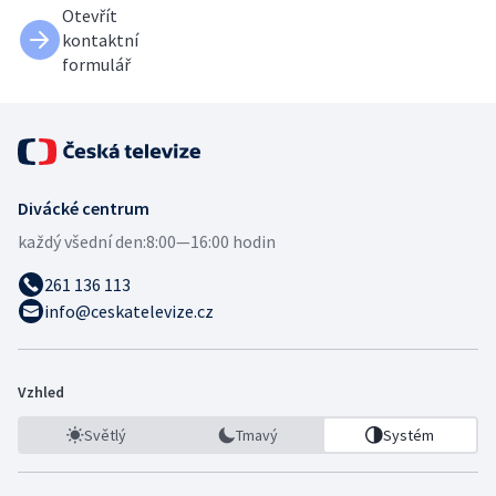
Otevřít
kontaktní
formulář
Divácké centrum
každý všední den:
8:00—16:00 hodin
261 136 113
info@ceskatelevize.cz
Vzhled
Světlý
Tmavý
Systém