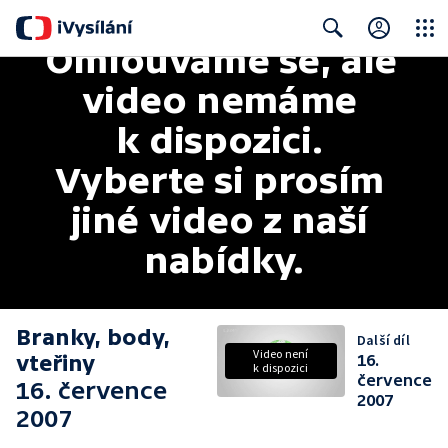
Omlouváme se, ale 
Close
Search
video nemáme 
k dispozici. 
Vyberte si prosím 
jiné video z naší 
nabídky.
Branky, body,
Další díl
Video není
vteřiny
16.
k dispozici
července
16. července
2007
2007