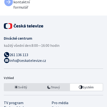
kontaktní
formulář
Divácké centrum
každý všední den:
8:00—16:00 hodin
261 136 113
info@ceskatelevize.cz
Vzhled
Světlý
Tmavý
Systém
TV program
Pro média