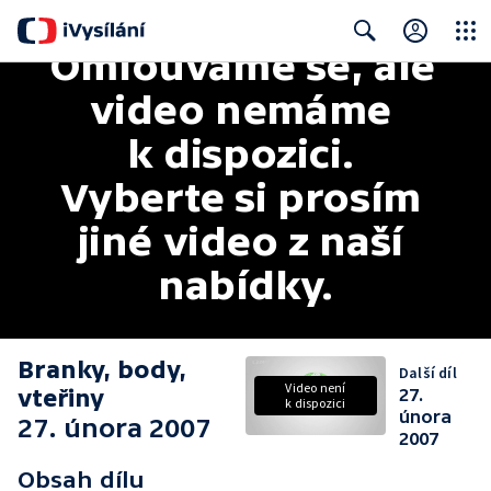
Omlouváme se, ale 
Close
Search
video nemáme 
k dispozici. 
Vyberte si prosím 
jiné video z naší 
nabídky.
Branky, body,
Další díl
Video není
vteřiny
27.
k dispozici
února
27. února 2007
2007
Obsah dílu