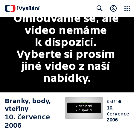
Omlouváme se, ale 
Close
Search
video nemáme 
k dispozici. 
Vyberte si prosím 
jiné video z naší 
nabídky.
Branky, body,
Další díl
Video není
vteřiny
10.
k dispozici
července
10. července
2006
2006