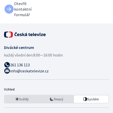
Otevřít
kontaktní
formulář
Divácké centrum
každý všední den:
8:00—16:00 hodin
261 136 113
info@ceskatelevize.cz
Vzhled
Světlý
Tmavý
Systém