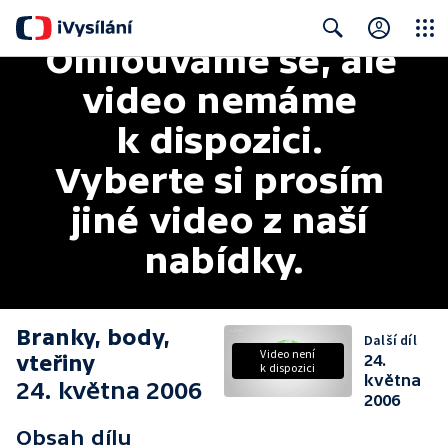
Omlouváme se, ale 
Close
Search
video nemáme 
k dispozici. 
Vyberte si prosím 
jiné video z naší 
nabídky.
Branky, body,
Další díl
Video není
vteřiny
24.
k dispozici
května
24. května 2006
2006
Obsah dílu