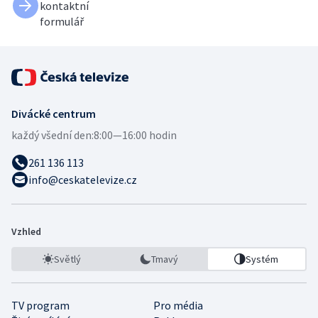
kontaktní
formulář
Divácké centrum
každý všední den:
8:00—16:00 hodin
261 136 113
info@ceskatelevize.cz
Vzhled
Světlý
Tmavý
Systém
TV program
Pro média