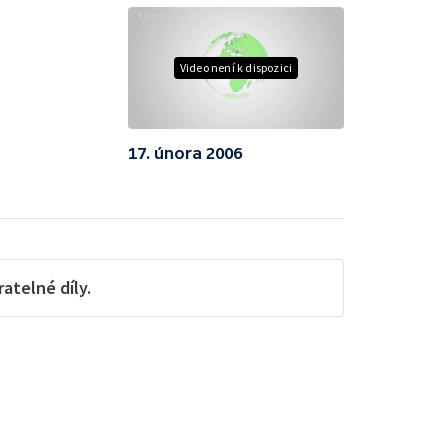
Video není k dispozici
17. února 2006
telné díly.