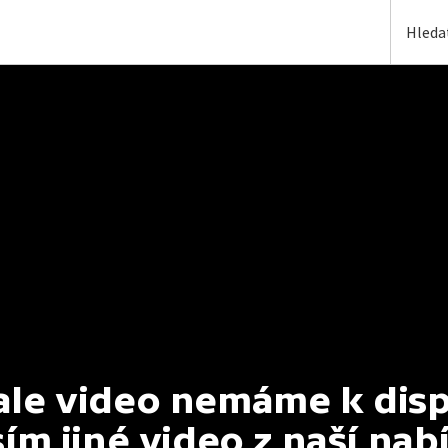
e video nemáme k dispoz
ím jiné video z naší nab