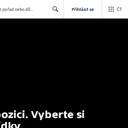
Přihlásit se
ČT
Search
ici. Vyberte si 
ídky.