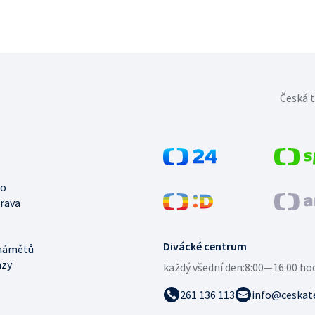
Česká t
no
trava
Divácké centrum
námětů
azy
každý všední den:
8:00—16:00 ho
261 136 113
info@ceskate