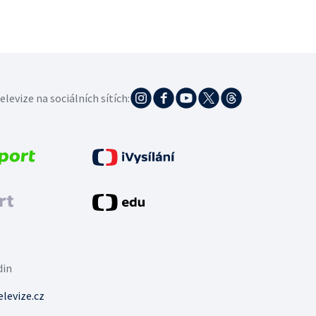
elevize na sociálních sítích:
din
levize.cz