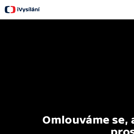
Omlouváme se, al
pros