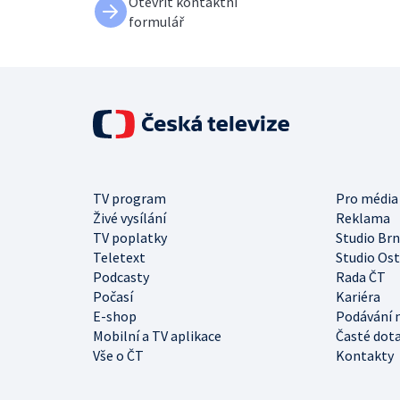
Otevřít kontaktní
formulář
TV program
Pro média
Živé vysílání
Reklama
TV poplatky
Studio Br
Teletext
Studio Os
Podcasty
Rada ČT
Počasí
Kariéra
E-shop
Podávání 
Mobilní a TV aplikace
Časté dot
Vše o ČT
Kontakty