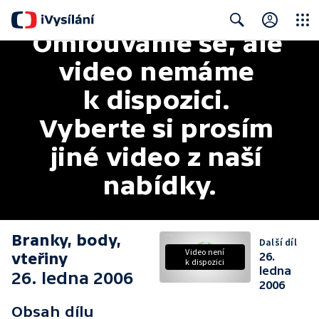
Omlouváme se, ale 
Close
Search
video nemáme 
k dispozici. 
Vyberte si prosím 
jiné video z naší 
nabídky.
Branky, body,
Další díl
Video není
vteřiny
26.
k dispozici
ledna
26. ledna 2006
2006
Obsah dílu