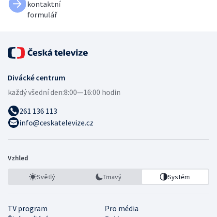
kontaktní
formulář
Divácké centrum
každý všední den:
8:00—16:00 hodin
261 136 113
info@ceskatelevize.cz
Vzhled
Světlý
Tmavý
Systém
TV program
Pro média