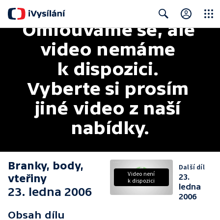
Omlouváme se, ale 
Close
Search
video nemáme 
k dispozici. 
Vyberte si prosím 
jiné video z naší 
nabídky.
Branky, body,
Další díl
Video není
vteřiny
23.
k dispozici
ledna
23. ledna 2006
2006
Obsah dílu