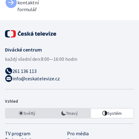
kontaktní
formulář
Divácké centrum
každý všední den:
8:00—16:00 hodin
261 136 113
info@ceskatelevize.cz
Vzhled
Světlý
Tmavý
Systém
TV program
Pro média