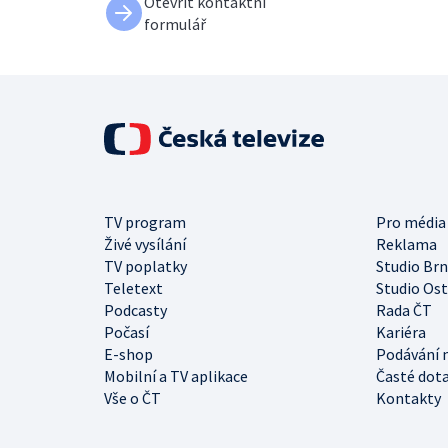
Otevřít kontaktní
formulář
TV program
Pro média
Živé vysílání
Reklama
TV poplatky
Studio Br
Teletext
Studio Os
Podcasty
Rada ČT
Počasí
Kariéra
E-shop
Podávání 
Mobilní a TV aplikace
Časté dot
Vše o ČT
Kontakty