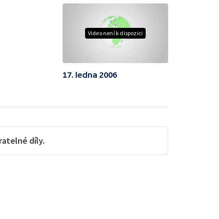
Video není k dispozici
17. ledna 2006
telné díly.