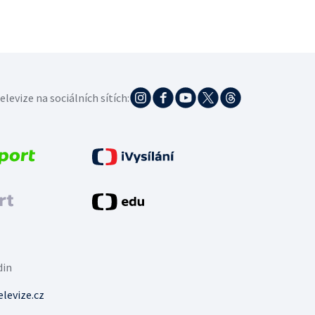
elevize na sociálních sítích:
din
levize.cz