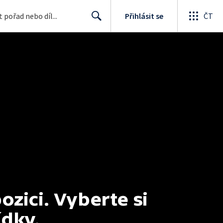
Přihlásit se
ČT
Search
ici. Vyberte si 
ídky.