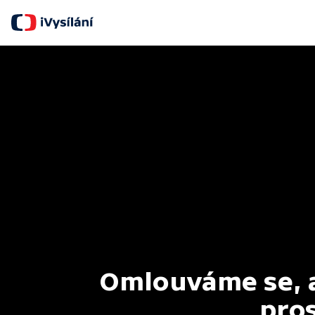
Omlouváme se, al
pros