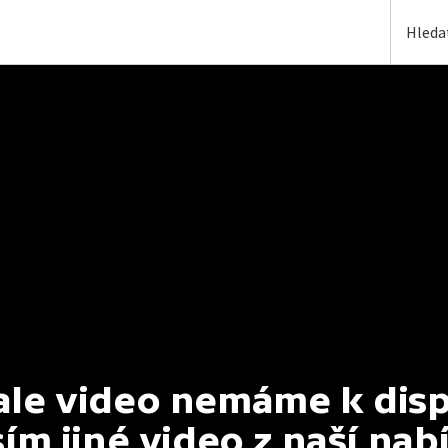
e video nemáme k dispoz
ím jiné video z naší nab