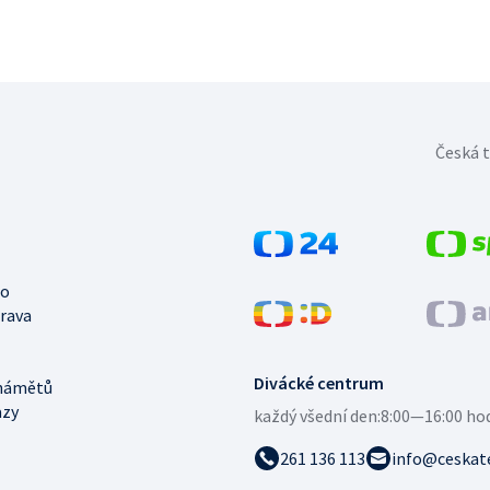
Česká t
no
trava
Divácké centrum
námětů
azy
každý všední den:
8:00—16:00 ho
261 136 113
info@ceskate