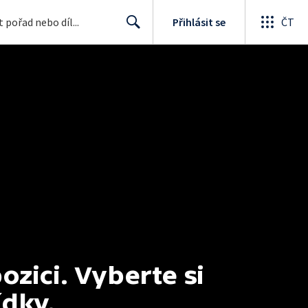
Přihlásit se
ČT
Search
ici. Vyberte si 
ídky.