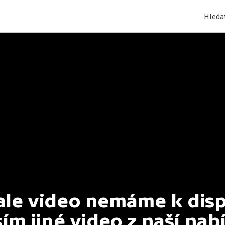
e video nemáme k dispoz
ím jiné video z naší nab