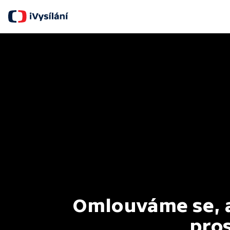
Omlouváme se, al
pros