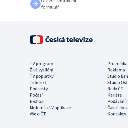
Otevřít kontaktní
formulář
TV program
Pro média
Živé vysílání
Reklama
TV poplatky
Studio Br
Teletext
Studio Os
Podcasty
Rada ČT
Počasí
Kariéra
E-shop
Podávání 
Mobilní a TV aplikace
Časté dot
Vše o ČT
Kontakty