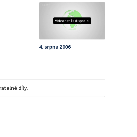
Video není k dispozici
4. srpna 2006
telné díly.