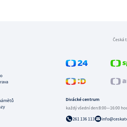
Česká t
no
trava
Divácké centrum
námětů
azy
každý všední den:
8:00—16:00 ho
261 136 113
info@ceskate