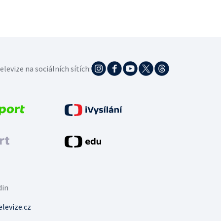
elevize na sociálních sítích:
din
levize.cz