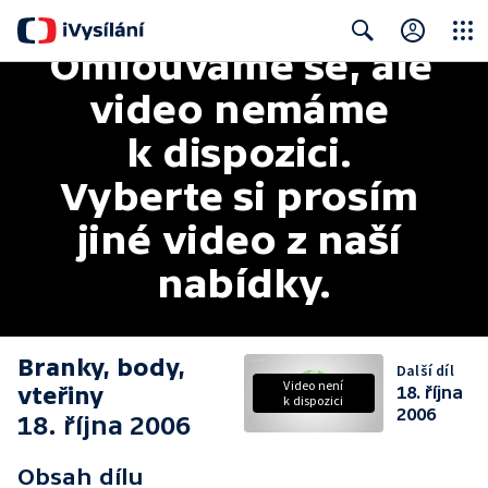
Omlouváme se, ale 
Close
Search
video nemáme 
k dispozici. 
Vyberte si prosím 
jiné video z naší 
nabídky.
Branky, body,
Další díl
Video není
vteřiny
18. října
k dispozici
2006
18. října 2006
Obsah dílu