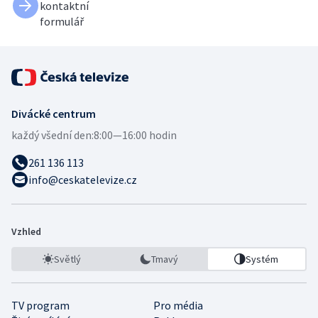
kontaktní
formulář
Divácké centrum
každý všední den:
8:00—16:00 hodin
261 136 113
info@ceskatelevize.cz
Vzhled
Světlý
Tmavý
Systém
TV program
Pro média