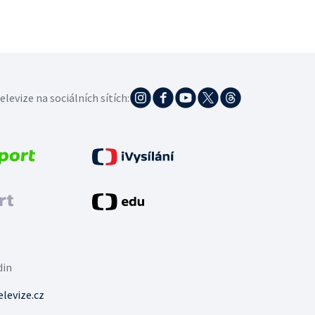
elevize na sociálních sítích:
din
levize.cz