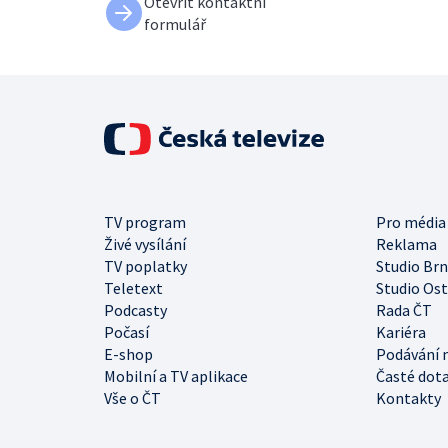
Otevřít kontaktní
formulář
TV program
Pro média
Živé vysílání
Reklama
TV poplatky
Studio Br
Teletext
Studio Os
Podcasty
Rada ČT
Počasí
Kariéra
E-shop
Podávání 
Mobilní a TV aplikace
Časté dot
Vše o ČT
Kontakty