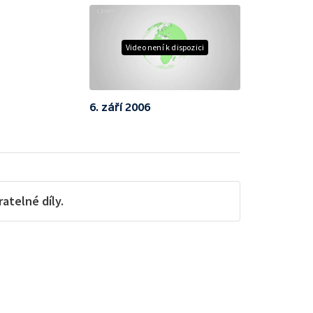
Video není k dispozici
6. září 2006
telné díly.