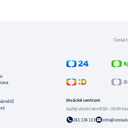
Česká t
no
trava
Divácké centrum
námětů
azy
každý všední den:
8:00—16:00 ho
261 136 113
info@ceskate