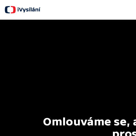
Omlouváme se, al
pros