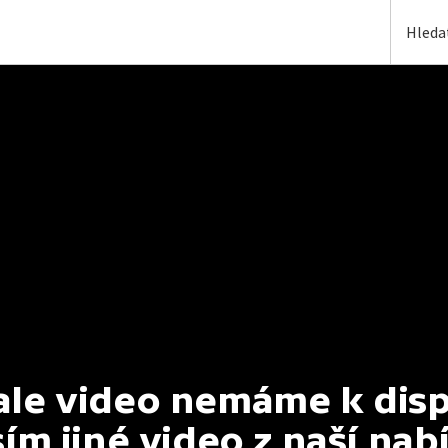
e video nemáme k dispoz
ím jiné video z naší nab