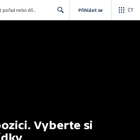
Přihlásit se
ČT
Search
ici. Vyberte si 
ídky.