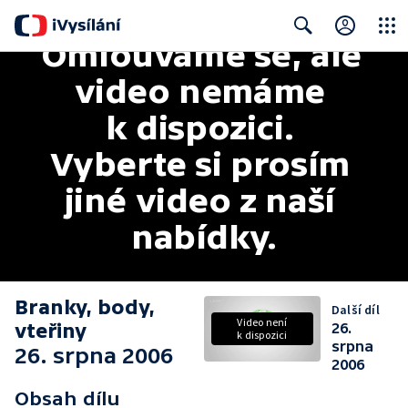
Omlouváme se, ale 
Close
Search
video nemáme 
k dispozici. 
Vyberte si prosím 
jiné video z naší 
nabídky.
Branky, body,
Další díl
Video není
vteřiny
26.
k dispozici
srpna
26. srpna 2006
2006
Obsah dílu