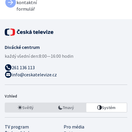
kontaktní
formulář
Divácké centrum
každý všední den:
8:00—16:00 hodin
261 136 113
info@ceskatelevize.cz
Vzhled
Světlý
Tmavý
Systém
TV program
Pro média