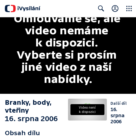
Omlouváme se, ale 
Close
Search
video nemáme 
k dispozici. 
Vyberte si prosím 
jiné video z naší 
nabídky.
Branky, body,
Další díl
Video není
vteřiny
16.
k dispozici
srpna
16. srpna 2006
2006
Obsah dílu