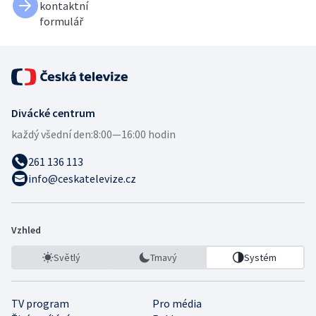
kontaktní
formulář
Divácké centrum
každý všední den:
8:00—16:00 hodin
261 136 113
info@ceskatelevize.cz
Vzhled
Světlý
Tmavý
Systém
TV program
Pro média