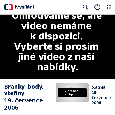
Omlouváme se, ale 
Close
Search
video nemáme 
k dispozici. 
Vyberte si prosím 
jiné video z naší 
nabídky.
Branky, body,
Další díl
Video není
vteřiny
19.
k dispozici
července
19. července
2006
2006