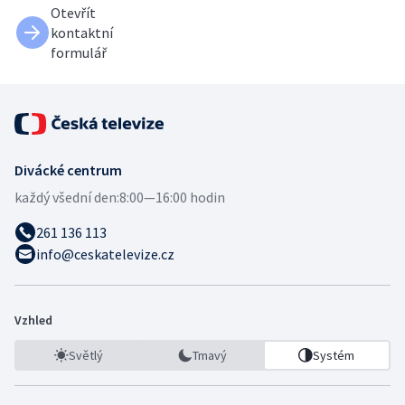
Otevřít
kontaktní
formulář
Divácké centrum
každý všední den:
8:00—16:00 hodin
261 136 113
info@ceskatelevize.cz
Vzhled
Světlý
Tmavý
Systém