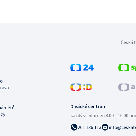
Česká t
no
trava
Divácké centrum
námětů
azy
každý všední den:
8:00—16:00 ho
261 136 113
info@ceskate