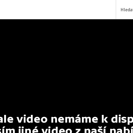
e video nemáme k dispoz
ím jiné video z naší nab