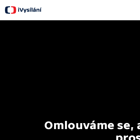
Omlouváme se, al
pros