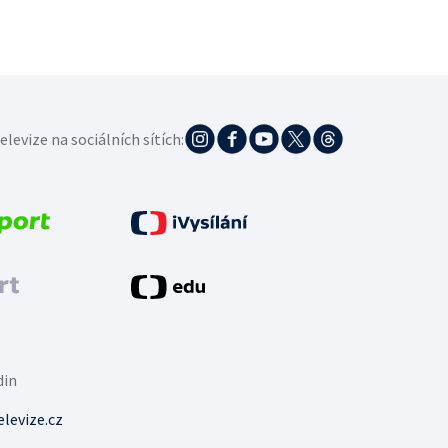
elevize na sociálních sítích:
din
levize.cz