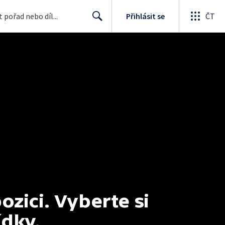
Přihlásit se
ČT
Search
ici. Vyberte si 
ídky.