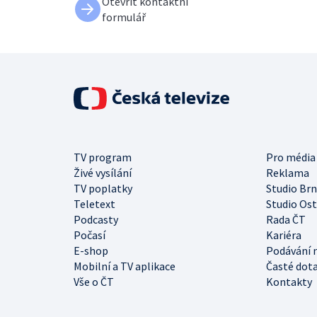
Otevřít kontaktní
formulář
TV program
Pro média
Živé vysílání
Reklama
TV poplatky
Studio Br
Teletext
Studio Os
Podcasty
Rada ČT
Počasí
Kariéra
E-shop
Podávání 
Mobilní a TV aplikace
Časté dot
Vše o ČT
Kontakty