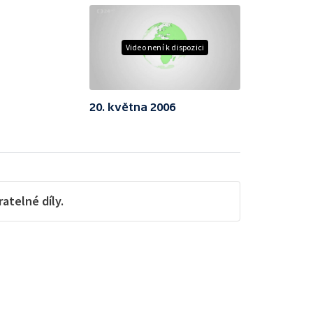
Video není k dispozici
20. května 2006
telné díly.