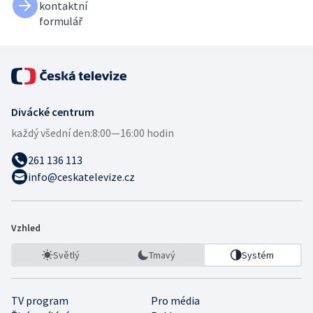
kontaktní
formulář
Divácké centrum
každý všední den:
8:00—16:00 hodin
261 136 113
info@ceskatelevize.cz
Vzhled
Světlý
Tmavý
Systém
TV program
Pro média