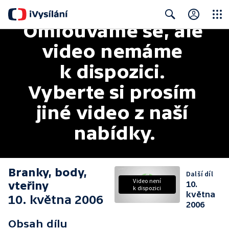
Omlouváme se, ale 
Close
Search
video nemáme 
k dispozici. 
Vyberte si prosím 
jiné video z naší 
nabídky.
Branky, body,
Další díl
Video není
vteřiny
10.
k dispozici
května
10. května 2006
2006
Obsah dílu