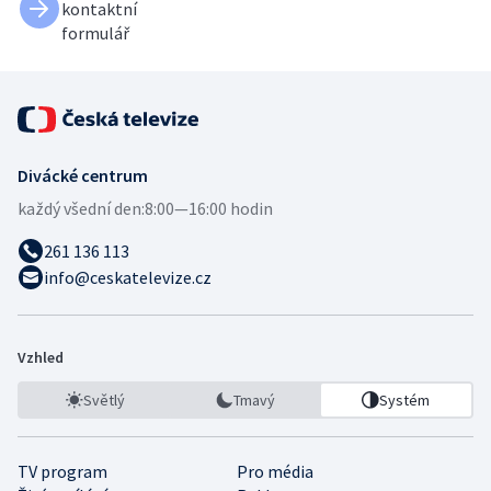
kontaktní
formulář
Divácké centrum
každý všední den:
8:00—16:00 hodin
261 136 113
info@ceskatelevize.cz
Vzhled
Světlý
Tmavý
Systém
TV program
Pro média