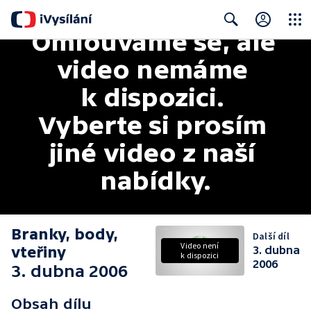
Omlouváme se, ale 
Close
Search
video nemáme 
k dispozici. 
Vyberte si prosím 
jiné video z naší 
nabídky.
Branky, body,
Další díl
Video není
vteřiny
3. dubna
k dispozici
2006
3. dubna 2006
Obsah dílu