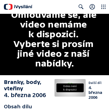
Omlouváme se, ale 
Close
Search
video nemáme 
k dispozici. 
Vyberte si prosím 
jiné video z naší 
nabídky.
Branky, body,
Další díl
Video není
vteřiny
4.
k dispozici
března
4. března 2006
2006
Obsah dílu