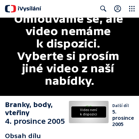
Omlouváme se, ale 
Close
Search
video nemáme 
k dispozici. 
Vyberte si prosím 
jiné video z naší 
nabídky.
Branky, body,
Další díl
Video není
vteřiny
5.
k dispozici
prosince
4. prosince 2005
2005
Obsah dílu