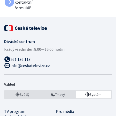
kontaktní
formulář
Divácké centrum
každý všední den:
8:00—16:00 hodin
261 136 113
info@ceskatelevize.cz
Vzhled
Světlý
Tmavý
Systém
TV program
Pro média