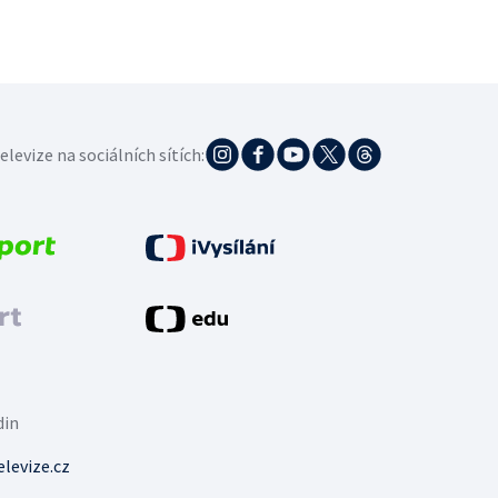
elevize na sociálních sítích:
din
levize.cz