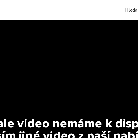
e video nemáme k dispoz
ím jiné video z naší nab