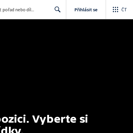
Přihlásit se
ČT
Search
ici. Vyberte si 
ídky.