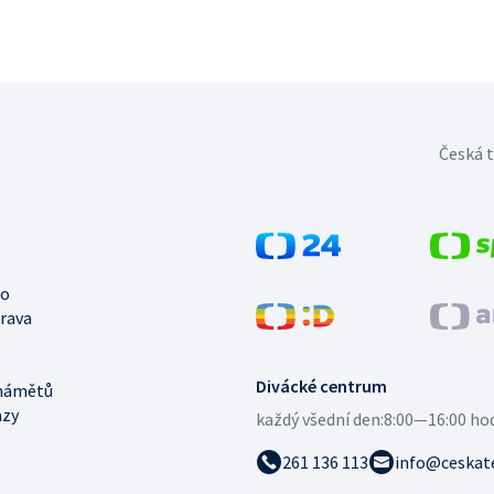
Česká t
no
trava
Divácké centrum
námětů
azy
každý všední den:
8:00—16:00 ho
261 136 113
info@ceskate