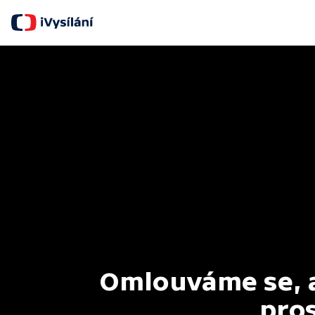
Omlouváme se, al
pros