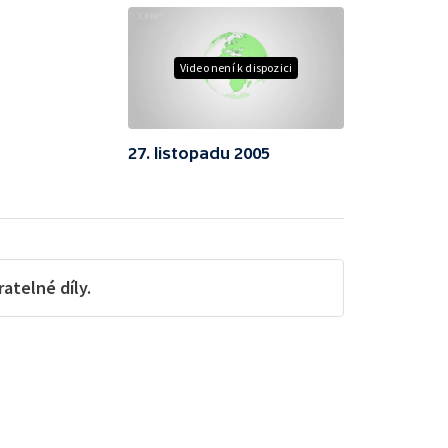
Video není k dispozici
27. listopadu 2005
telné díly.