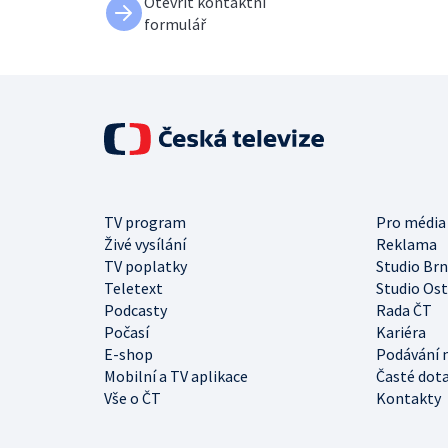
Otevřít kontaktní
formulář
TV program
Pro média
Živé vysílání
Reklama
TV poplatky
Studio Br
Teletext
Studio Os
Podcasty
Rada ČT
Počasí
Kariéra
E-shop
Podávání 
Mobilní a TV aplikace
Časté dot
Vše o ČT
Kontakty