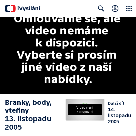
Omlouváme se, ale 
Close
Search
video nemáme 
k dispozici. 
Vyberte si prosím 
jiné video z naší 
nabídky.
Branky, body,
Další díl
Video není
vteřiny
14.
k dispozici
listopadu
13. listopadu
2005
2005