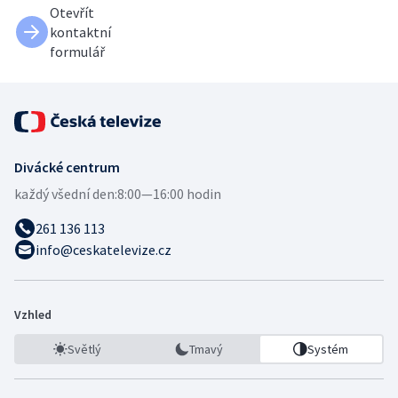
Otevřít
kontaktní
formulář
Divácké centrum
každý všední den:
8:00—16:00 hodin
261 136 113
info@ceskatelevize.cz
Vzhled
Světlý
Tmavý
Systém