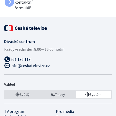
kontaktní
formulář
Divácké centrum
každý všední den:
8:00—16:00 hodin
261 136 113
info@ceskatelevize.cz
Vzhled
Světlý
Tmavý
Systém
TV program
Pro média