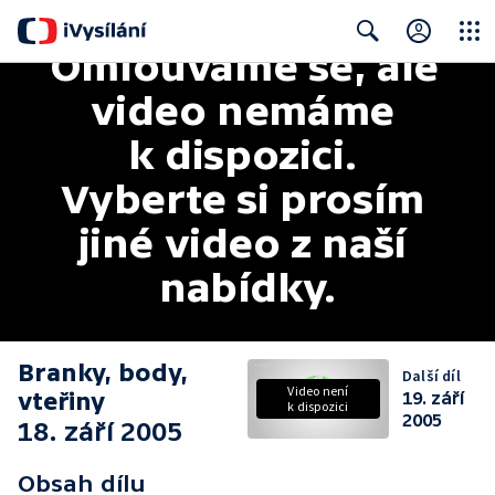
Omlouváme se, ale 
Close
Search
video nemáme 
k dispozici. 
Vyberte si prosím 
jiné video z naší 
nabídky.
Branky, body,
Další díl
Video není
vteřiny
19. září
k dispozici
2005
18. září 2005
Obsah dílu