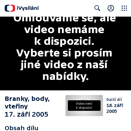
Omlouváme se, ale 
Close
Search
video nemáme 
k dispozici. 
Vyberte si prosím 
jiné video z naší 
nabídky.
Branky, body,
Další díl
Video není
vteřiny
18. září
k dispozici
2005
17. září 2005
Obsah dílu