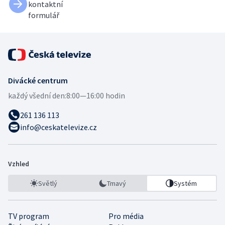
kontaktní
formulář
Divácké centrum
každý všední den:
8:00—16:00 hodin
261 136 113
info@ceskatelevize.cz
Vzhled
Světlý
Tmavý
Systém
TV program
Pro média