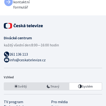
kontaktní
formulář
Divácké centrum
každý všední den:
8:00—16:00 hodin
261 136 113
info@ceskatelevize.cz
Vzhled
Světlý
Tmavý
Systém
TV program
Pro média