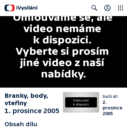
Omlouváme se, ale 
Close
Search
video nemáme 
k dispozici. 
Vyberte si prosím 
jiné video z naší 
nabídky.
Branky, body,
Další díl
Video není
vteřiny
2.
k dispozici
prosince
1. prosince 2005
2005
Obsah dílu