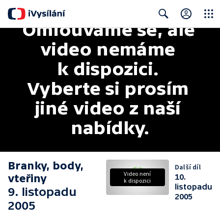
Omlouváme se, ale 
Close
Search
video nemáme 
k dispozici. 
Vyberte si prosím 
jiné video z naší 
nabídky.
Branky, body,
Další díl
Video není
vteřiny
10.
k dispozici
listopadu
9. listopadu
2005
2005