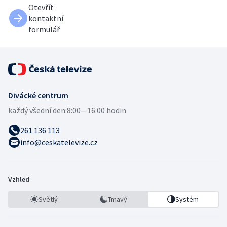
Otevřít
kontaktní
formulář
Divácké centrum
každý všední den:
8:00—16:00 hodin
261 136 113
info@ceskatelevize.cz
Vzhled
Světlý
Tmavý
Systém