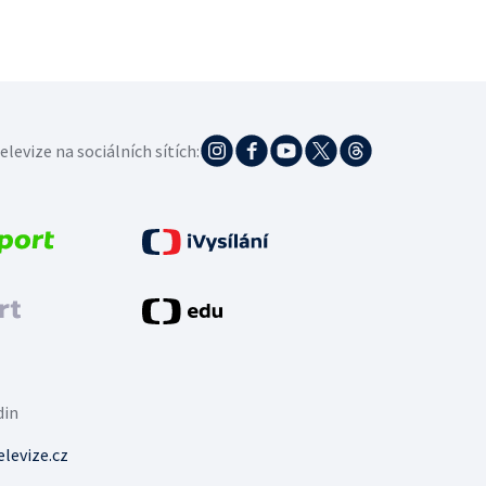
elevize na sociálních sítích:
din
levize.cz