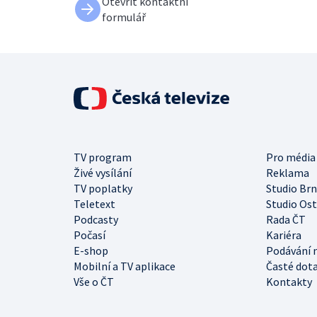
Otevřít kontaktní
formulář
TV program
Pro média
Živé vysílání
Reklama
TV poplatky
Studio Br
Teletext
Studio Os
Podcasty
Rada ČT
Počasí
Kariéra
E-shop
Podávání 
Mobilní a TV aplikace
Časté dot
Vše o ČT
Kontakty