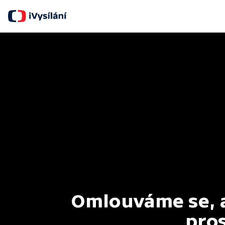
Omlouváme se, al
pros