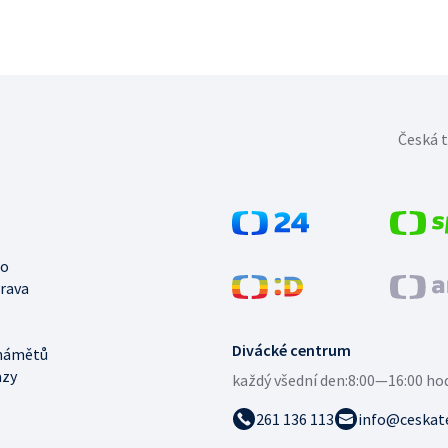
Česká t
no
trava
Divácké centrum
námětů
azy
každý všední den:
8:00—16:00 ho
261 136 113
info@ceskate