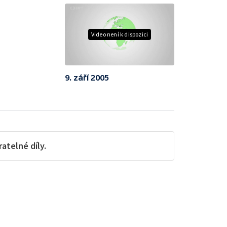
Video není k dispozici
9. září 2005
telné díly.