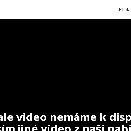
e video nemáme k dispoz
ím jiné video z naší nab