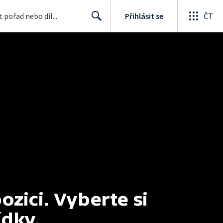
Přihlásit se
ČT
Search
ici. Vyberte si 
ídky.