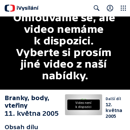
Omlouváme se, ale 
Close
Search
video nemáme 
k dispozici. 
Vyberte si prosím 
jiné video z naší 
nabídky.
Branky, body,
Další díl
Video není
vteřiny
12.
k dispozici
května
11. května 2005
2005
Obsah dílu