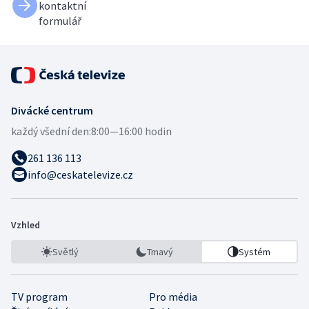
kontaktní
formulář
Divácké centrum
každý všední den:
8:00—16:00 hodin
261 136 113
info@ceskatelevize.cz
Vzhled
Světlý
Tmavý
Systém
TV program
Pro média