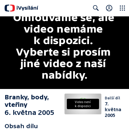
Omlouváme se, ale 
Close
Search
video nemáme 
k dispozici. 
Vyberte si prosím 
jiné video z naší 
nabídky.
Branky, body,
Další díl
Video není
vteřiny
7.
k dispozici
května
6. května 2005
2005
Obsah dílu