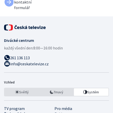
kontaktní
formulář
Divácké centrum
každý všední den:
8:00—16:00 hodin
261 136 113
info@ceskatelevize.cz
Vzhled
Světlý
Tmavý
Systém
TV program
Pro média