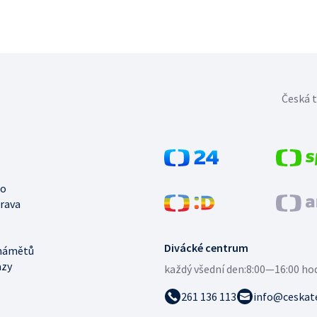
Česká t
no
trava
Divácké centrum
námětů
azy
každý všední den:
8:00—16:00 ho
261 136 113
info@ceskate