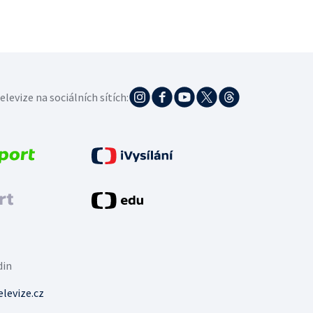
elevize na sociálních sítích:
din
levize.cz