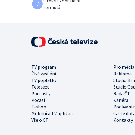
Otevřít kontaktní
formulář
TV program
Pro média
Živé vysílání
Reklama
TV poplatky
Studio Br
Teletext
Studio Os
Podcasty
Rada ČT
Počasí
Kariéra
E-shop
Podávání 
Mobilní a TV aplikace
Časté dot
Vše o ČT
Kontakty