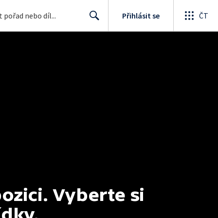
Přihlásit se
ČT
Search
ici. Vyberte si 
ídky.