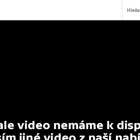
e video nemáme k dispoz
ím jiné video z naší nab