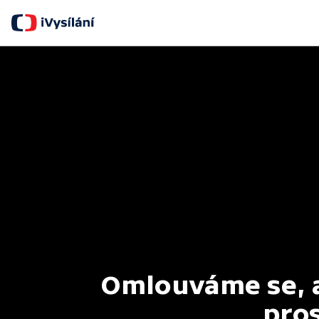
Omlouváme se, al
pros