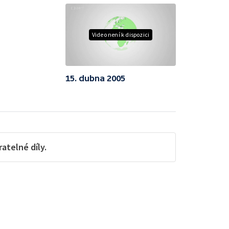
Video není k dispozici
15. dubna 2005
telné díly.