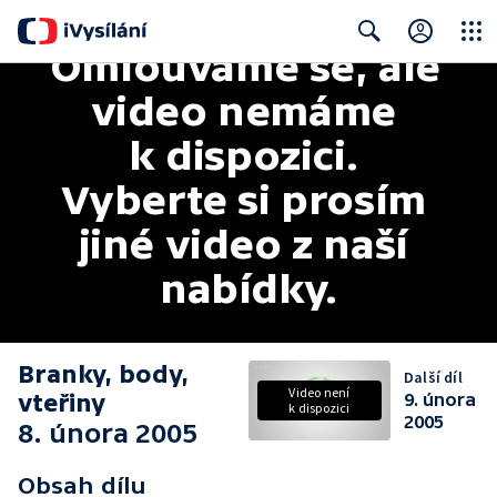
Omlouváme se, ale 
Close
Search
video nemáme 
k dispozici. 
Vyberte si prosím 
jiné video z naší 
nabídky.
Branky, body,
Další díl
Video není
vteřiny
9. února
k dispozici
2005
8. února 2005
Obsah dílu