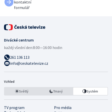
kontaktní
formulář
Divácké centrum
každý všední den:
8:00—16:00 hodin
261 136 113
info@ceskatelevize.cz
Vzhled
Světlý
Tmavý
Systém
TV program
Pro média