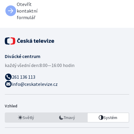
Otevřít
kontaktní
formulář
Divácké centrum
každý všední den:
8:00—16:00 hodin
261 136 113
info@ceskatelevize.cz
Vzhled
Světlý
Tmavý
Systém