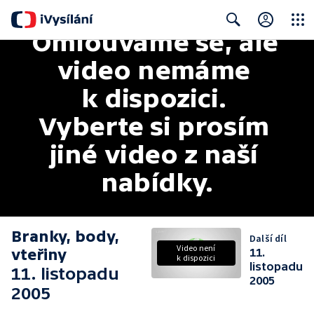
Omlouváme se, ale 
Close
Search
video nemáme 
k dispozici. 
Vyberte si prosím 
jiné video z naší 
nabídky.
Branky, body,
Další díl
Video není
vteřiny
11.
k dispozici
listopadu
11. listopadu
2005
2005