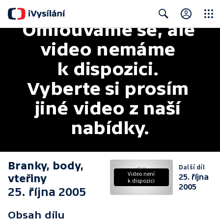
Omlouváme se, ale 
Close
Search
video nemáme 
k dispozici. 
Vyberte si prosím 
jiné video z naší 
nabídky.
Branky, body,
Další díl
Video není
vteřiny
25. října
k dispozici
2005
25. října 2005
Obsah dílu