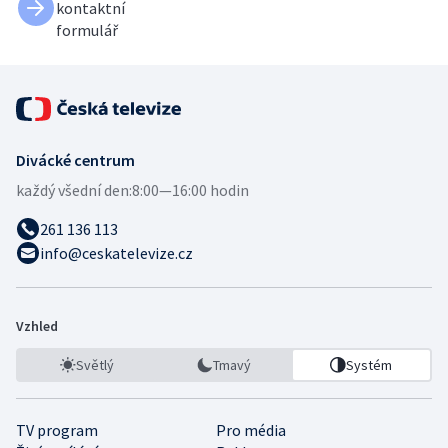
kontaktní
formulář
Divácké centrum
každý všední den:
8:00—16:00 hodin
261 136 113
info@ceskatelevize.cz
Vzhled
Světlý
Tmavý
Systém
TV program
Pro média