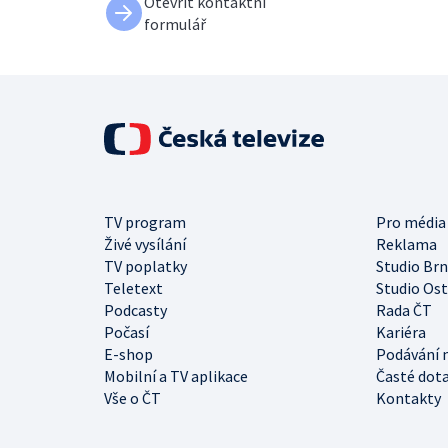
Otevřít kontaktní
formulář
TV program
Pro média
Živé vysílání
Reklama
TV poplatky
Studio Br
Teletext
Studio Os
Podcasty
Rada ČT
Počasí
Kariéra
E-shop
Podávání 
Mobilní a TV aplikace
Časté dot
Vše o ČT
Kontakty