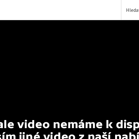
e video nemáme k dispoz
ím jiné video z naší nab