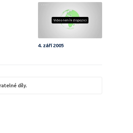
Video není k dispozici
4. září 2005
telné díly.