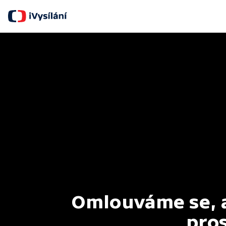
Omlouváme se, al
pros