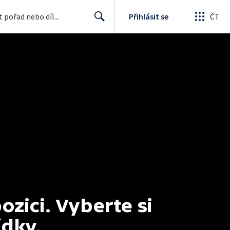
Přihlásit se
ČT
Search
ici. Vyberte si 
ídky.