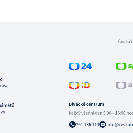
Česká t
no
trava
Divácké centrum
námětů
azy
každý všední den:
8:00—16:00 ho
261 136 113
info@ceskate