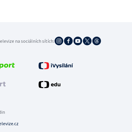
elevize na sociálních sítích:
din
levize.cz