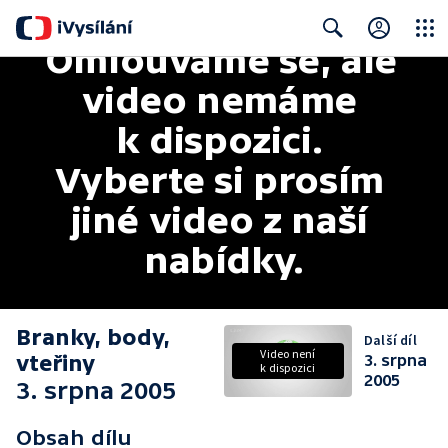
Omlouváme se, ale 
Close
Search
video nemáme 
k dispozici. 
Vyberte si prosím 
jiné video z naší 
nabídky.
Branky, body,
Další díl
Video není
vteřiny
3. srpna
k dispozici
2005
3. srpna 2005
Obsah dílu