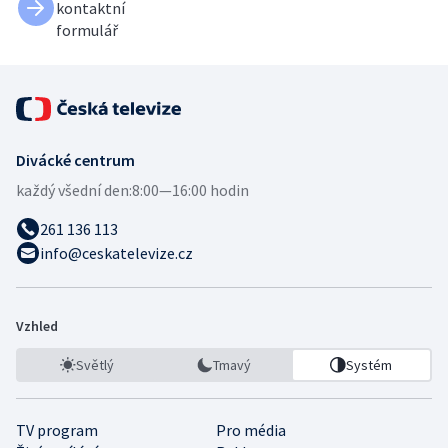
kontaktní
formulář
Divácké centrum
každý všední den:
8:00—16:00 hodin
261 136 113
info@ceskatelevize.cz
Vzhled
Světlý
Tmavý
Systém
TV program
Pro média