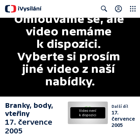
Omlouváme se, ale 
Close
Search
video nemáme 
k dispozici. 
Vyberte si prosím 
jiné video z naší 
nabídky.
Branky, body,
Další díl
Video není
vteřiny
17.
k dispozici
července
17. července
2005
2005