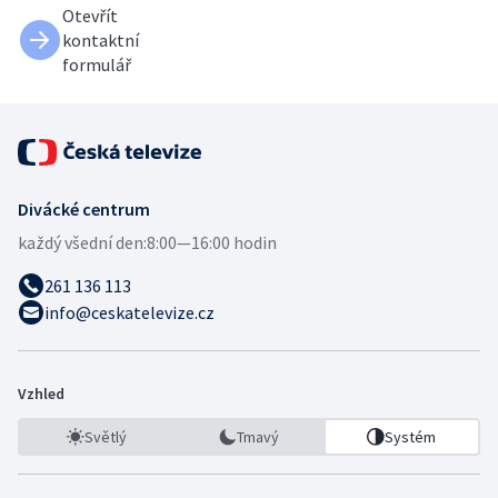
Otevřít
kontaktní
formulář
Divácké centrum
každý všední den:
8:00—16:00 hodin
261 136 113
info@ceskatelevize.cz
Vzhled
Světlý
Tmavý
Systém