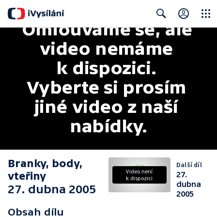
Omlouváme se, ale 
Close
Search
video nemáme 
k dispozici. 
Vyberte si prosím 
jiné video z naší 
nabídky.
Branky, body,
Další díl
Video není
vteřiny
27.
k dispozici
dubna
27. dubna 2005
2005
Obsah dílu