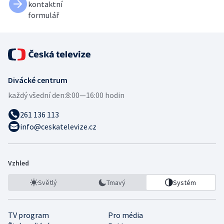
kontaktní
formulář
Divácké centrum
každý všední den:
8:00—16:00 hodin
261 136 113
info@ceskatelevize.cz
Vzhled
Světlý
Tmavý
Systém
TV program
Pro média