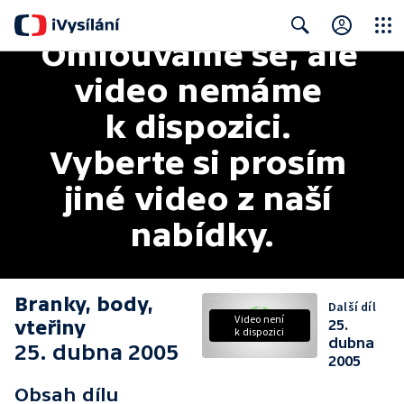
Omlouváme se, ale 
Close
Search
video nemáme 
k dispozici. 
Vyberte si prosím 
jiné video z naší 
nabídky.
Branky, body,
Další díl
Video není
vteřiny
25.
k dispozici
dubna
25. dubna 2005
2005
Obsah dílu