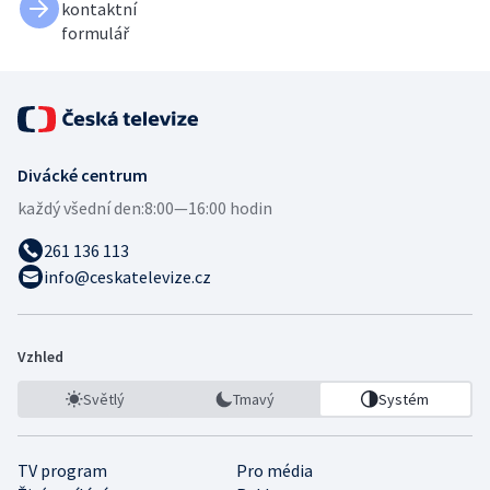
kontaktní
formulář
Divácké centrum
každý všední den:
8:00—16:00 hodin
261 136 113
info@ceskatelevize.cz
Vzhled
Světlý
Tmavý
Systém
TV program
Pro média