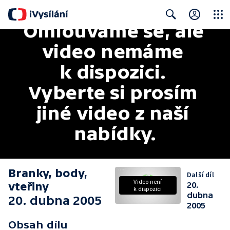
Omlouváme se, ale 
Close
Search
video nemáme 
k dispozici. 
Vyberte si prosím 
jiné video z naší 
nabídky.
Branky, body,
Další díl
Video není
vteřiny
20.
k dispozici
dubna
20. dubna 2005
2005
Obsah dílu